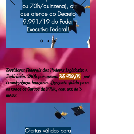
ou 70h/quinzena), o
que atende ao Decreto
9.991/19 do Poder
Executivo Federal!
Servidores Federais dos Poderes Legislativo e
R$ 459,00
Judiciário : 240h por apenas
por
transferência bancária.
Desconto válido para
os todos os Cursos de 240h, com até de 3
meses
Ofertas válidas para