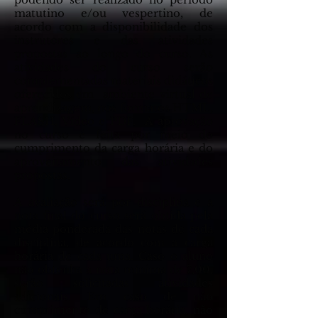
matutino e/ou vespertino, de
acordo com a disponibilidade dos
instrutores e das atividades
propostas ao longo do curso. As
atividades do curso serão
complementadas materiais didáticos
oferecidos em ambiente virtual de
aprendizagem, nos formatos HTML,
FLASH, Vídeo e PDF. A aprovação
no curso é feita por meio do
cumprimento da carga horária e do
aproveitamento das atividades
propostas.
A avaliação será por disciplina e a
nota final do curso será obtida pela
média ponderada das notas de cada
disciplina, de acordo com a carga
horária de cada uma. Caso o aluno
não obtenha a nota mínima de 7,00,
serão solicitadas atividades
adicionais. Em caso de não
cumprimento de carga horária, não