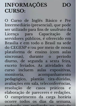
INFORMAÇÕES DO
CURSO:
O Curso de Inglês Básico e Pre
In
termediário (presencial), que pode
ser utilizado para fins de usufruto da
Licença para Capacitação de
servidores públicos, é oferecido em
Brasília e em todo o Brasil na sede
do CEGESP e/ou por meio de nossa
plataforma de ensino (com aulas
síncronas), durante o período
diurno, de segunda a sexta feira,
exceto feriados. As atividades do
curso incluem aulas expositivas,
monitoria, acompanhamento
pedagógico, plantão tira-dúvidas,
avaliações em sala, teleconferências,
resolução de casos práticos e
elaboração de pareceres e redações.
O cumprimento da carga horária
ocorre todos os dias da semana,
podendo ser realizado no período