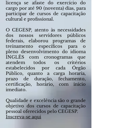
licença se afaste do exercício do
cargo por até 90 (noventa) dias, para
participar de cursos de capacitação
cultural e profissional.
O CEGESP, atento às necessidades
dos nossos servidores públicos
federais, elaborou programas de
treinamento específicos para o
pleno desenvolvimento do idioma
INGLÊS com cronogramas que
atendem todos os critérios
estabelecidos por cada Órgão
Público, quanto a carga horaria,
prazo de duração, fechamento,
certificação, horário, com inicio
imediato.
Qualidade e excelência são o grande
objetivo dos cursos de capacitação
pessoal oferecidos pelo CEGESP.
Inscreva-se aqui