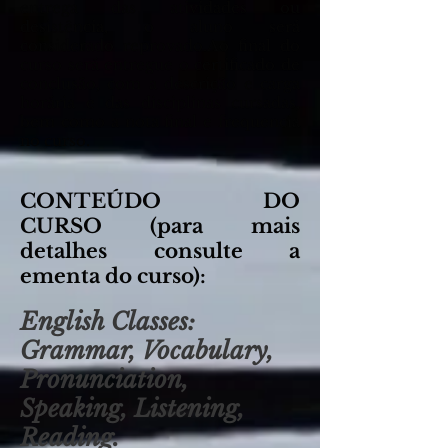
entrega das atividades ou
desistência, o aluno será
considerado reprovado.Ao final do
curso será entregue o certificado de
conclusão, com a descrição e carga
horária e das disciplinas cursadas,
bem como a nota final e frequencia
no curso.
CONTEÚDO DO
CURSO
(para mais
detalhes consulte a
ementa do curso)
:
English Classes:
Grammar, Vocabulary,
Pronunciation,
Speaking, Listening,
Reading.