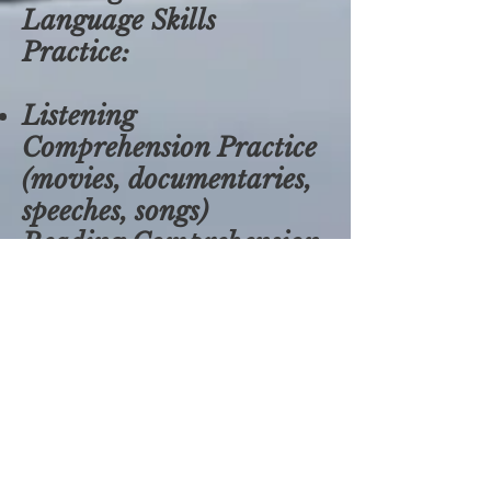
Language Skills
Practice:
Listening
Comprehension Practice
(movies, documentaries,
speeches, songs)
Reading Comprehension
Practice (texts, articles,
books)
Pronunciation,
Intonation and Accent
Practice;
Writing
Practice.