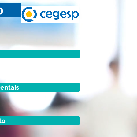
o
entais
to