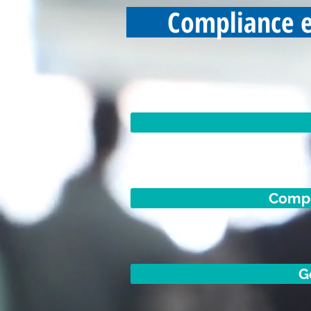
Compliance e
Compl
G