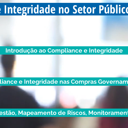
 Integridade no Setor Públic
Introdução ao Compliance e Integridade
iance e Integridade nas Compras Governam
estão, Mapeamento de Riscos, Monitoramen