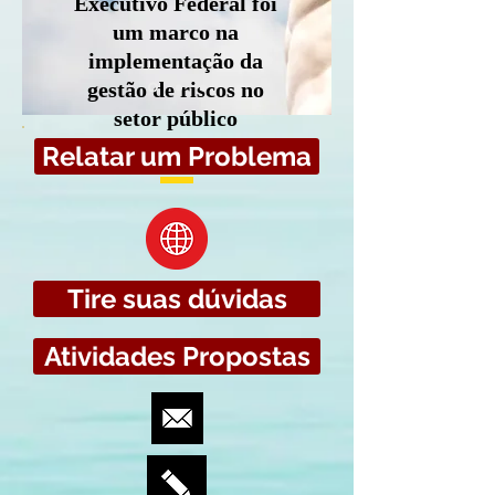
Executivo Federal foi
um marco na
implementação da
gestão de riscos no
setor público
brasileiro.
Relatar um Problema
Tire suas dúvidas
Atividades Propostas