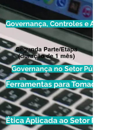
Governança, Controles e Auditoria In
Segunda Parte/Etapa
(duração de 1 mês)
Governança no Setor Público
Ferramentas para Tomada de Deci
Ética Aplicada ao Setor Público