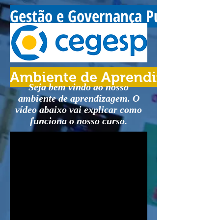
Gestão e Governança Pública
Ambiente de Aprendizagem
Seja bem vindo ao nosso
ambiente de aprendizagem. O
vídeo abaixo vai explicar como
funciona o nosso curso.