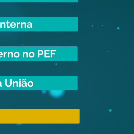
Interna
erno no PEF
a União