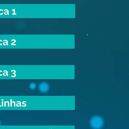
ca 1
ca 2
ca 3
linhas