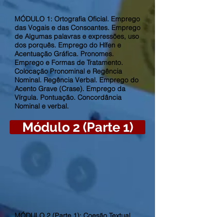
MÓDULO 1: Ortografia Oficial. Emprego
das Vogais e das Consoantes. Emprego
de Algumas palavras e expressões, uso
dos porquês. Emprego do Hífen e
Acentuação Gráfica. Pronomes.
Emprego e Formas de Tratamento.
Colocação Pronominal e Regência
Nominal. Regência Verbal. Emprego do
Acento Grave (Crase). Emprego da
Vírgula. Pontuação. Concordância
Nominal e verbal.
Módulo 2 (Parte 1)
MÓDULO 2 (Parte 1): Coesão Textual.