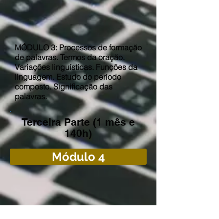
MÓDULO 3: Processos de formação
de palavras. Termos da oração.
Variações linguísticas. Funções da
linguagem. Estudo do período
composto. Significação das
palavras.
Terceira Parte (1 mês e
140h)
Módulo 4