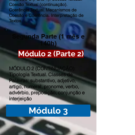
Coesão Textual (continuação).
Coerência Textual. Mecanismos de
Coesão e Coerência. Interpretação de
Textos.
Segunda Parte (1 mês e
140h)
Módulo 2 (Parte 2)
MÓDULO 2 (CONTINUAÇÃO):
Tipologia Textual. Classes de
Palavras: substantivo, adjetivo,
artigo, numeral, pronome, verbo,
advérbio, preposição, conjunção e
interjeição
Módulo 3