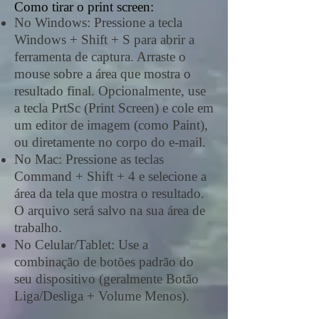
Como tirar o print screen:
No Windows: Pressione a tecla
Windows + Shift + S para abrir a
ferramenta de captura. Arraste o
mouse sobre a área que mostra o
resultado final. Opcionalmente, use
a tecla PrtSc (Print Screen) e cole em
um editor de imagem (como Paint),
ou diretamente no corpo do e-mail.
No Mac: Pressione as teclas
Command + Shift + 4 e selecione a
área da tela que mostra o resultado.
O arquivo será salvo na sua área de
trabalho.
No Celular/Tablet: Use a
combinação de botões padrão do
seu dispositivo (geralmente Botão
Liga/Desliga + Volume Menos).