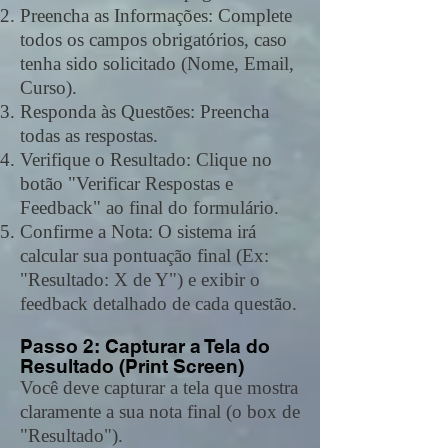
Preencha as Informações: Complete
todos os campos obrigatórios, caso
tenha sido solicitado (Nome, Email,
Curso).
Responda às Questões: Preencha
todas as respostas.
Verifique o Resultado: Clique no
botão "Verificar Respostas e
Feedback" ao final do formulário.
Confirme a Nota: O sistema irá
calcular sua pontuação final (Ex:
"Resultado: X de Y") e exibir o
feedback detalhado de cada questão.
Passo 2: Capturar a Tela do
Resultado (Print Screen)
Você deve capturar a tela que mostra
claramente a sua nota final (o box de
"Resultado").