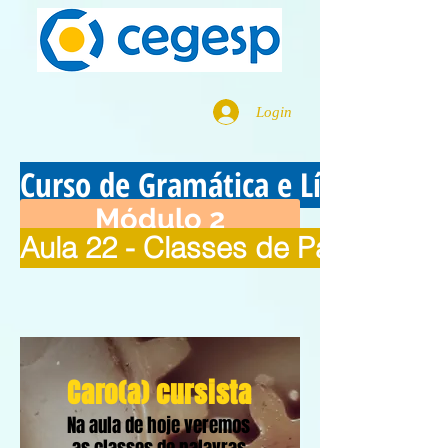
Login
Curso de Gramática e Língua Por
Módulo 2
Aula 22 - Classes de Palavras - 
Caro(a) cursista
Na aula de hoje veremos