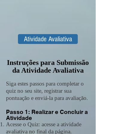
Atividade Avaliativa
Instruções para Submissão
da Atividade Avaliativa
Siga estes passos para completar o
quiz no seu site, registrar sua
pontuação e enviá-la para avaliação.
Passo 1: Realizar e Concluir a
Atividade
Acesse o Quiz: acesse a atividade
avaliativa no final da página.