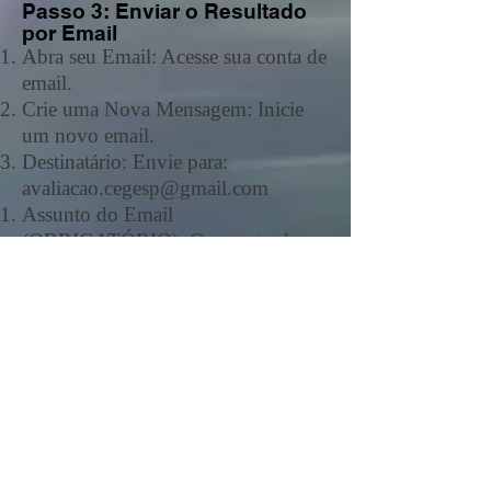
Passo 3: Enviar o Resultado
por Email
Abra seu Email: Acesse sua conta de
email.
Crie uma Nova Mensagem: Inicie
um novo email.
Destinatário: Envie para:
avaliacao.cegesp@gmail.com
Assunto do Email
(OBRIGATÓRIO): O assunto deve
seguir o formato abaixo, utilizando
o título completo da atividade:
Atividade da aula: título da aula
Anexar o Print: Anexe a imagem
(print screen) da sua nota final
capturada no Passo 2.
Enviar: Clique em "Enviar".
Sua atividade será
revisada/computada para a média