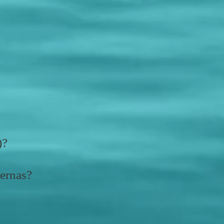
)?
ternas?