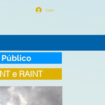
Login
 Público
INT e RAINT