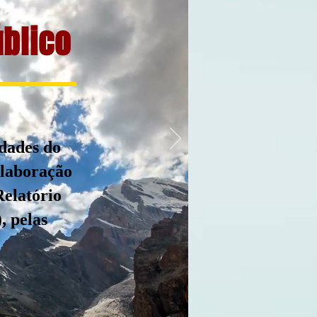
úblico
idades do
elaboração
Relatório
, pelas