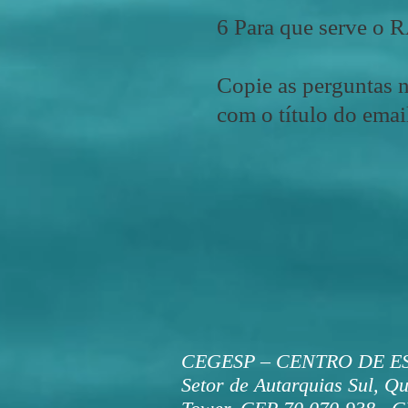
6 Para que serve o
Copie as perguntas 
com o título do emai
CEGESP – CENTRO DE E
Setor de Autarquias Sul, Qu