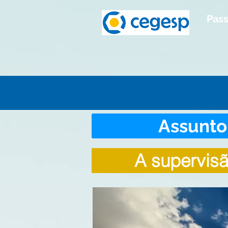
Pass
Assunto:
A supervis