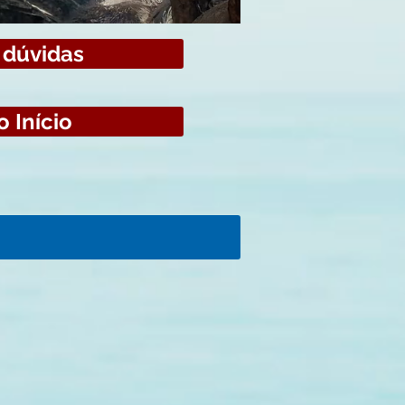
 dúvidas
o Início