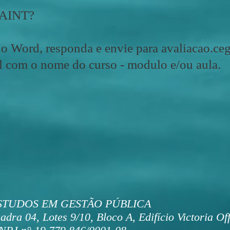
 RAINT?
no Word, responda e envie para
avaliacao.c
l com o nome do curso - modulo e/ou aula.
STUDOS EM GESTÃO PÚBLICA
adra 04, Lotes 9/10, Bloco A, Edifício Victoria Of