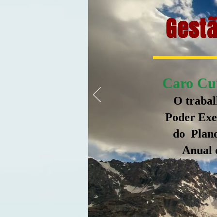
Gestã
Caro Cur
O trabal
Poder Exec
do Plano
Anual 