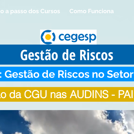
o a passo dos Cursos
Como Funciona
Gestão de Riscos
 Gestão de Riscos no Setor
ão da CGU nas AUDINS - PA