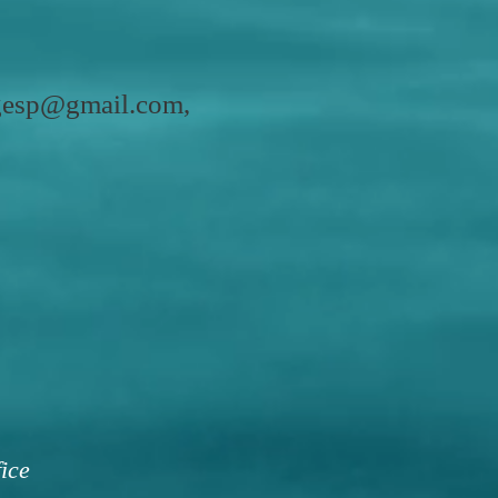
egesp@gmail.com
,
fice