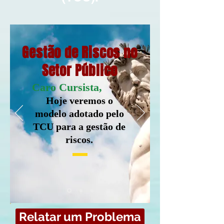
Gestão de Riscos no
Setor Público
Caro Cursista,
Hoje veremos o
modelo adotado pelo
TCU para a gestão de
riscos.
Relatar um Problema