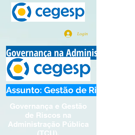
Login
Governança na Administração Pú
Assunto: Gestão de Riscos no S
Governança e Gestão
de Riscos na
Administração Pública
(TCU).