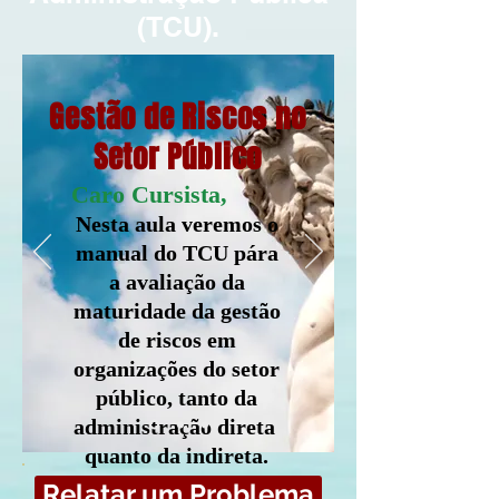
(TCU).
Gestão de Riscos no
Setor Público
Caro Cursista,
Nesta aula veremos o
manual do TCU pára
a avaliação da
maturidade da gestão
de riscos em
organizações do setor
público, tanto da
administração direta
quanto da indireta.
Relatar um Problema