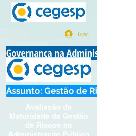
Login
Governança na Administração Pú
Assunto: Gestão de Riscos no S
Avaliação da
Maturidade da Gestão
de Riscos na
Administração Pública