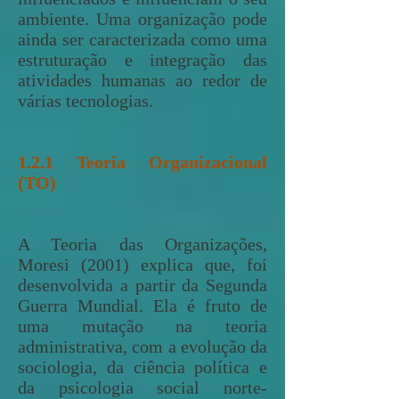
ambiente. Uma organização pode
ainda ser caracterizada como uma
estruturação e integração das
atividades humanas ao redor de
várias tecnologias.
1.2.1 Teoria Organizacional
(TO)
A Teoria das Organizações,
Moresi (2001) explica que, foi
desenvolvida a partir da Segunda
Guerra Mundial. Ela é fruto de
uma mutação na teoria
administrativa, com a evolução da
sociologia, da ciência política e
da psicologia social norte-