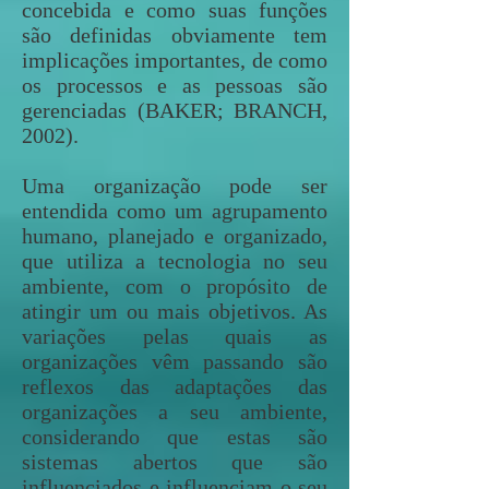
concebida e como suas funções
são definidas obviamente tem
implicações importantes, de como
os processos e as pessoas são
gerenciadas (BAKER; BRANCH,
2002).
Uma organização pode ser
entendida como um agrupamento
humano, planejado e organizado,
que utiliza a tecnologia no seu
ambiente, com o propósito de
atingir um ou mais objetivos. As
variações pelas quais as
organizações vêm passando são
reflexos das adaptações das
organizações a seu ambiente,
considerando que estas são
sistemas abertos que são
influenciados e influenciam o seu