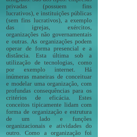
privadas (possuem fins
lucrativos), e instituições públicas
(sem fins lucrativos), a exemplo
das igrejas, exércitos,
organizações não governamentais
e outras. As organizações podem
operar de forma presencial e a
distância. Esta última sob a
utilização de tecnologias, como
por exemplo internet. Há
inúmeras maneiras de conceituar
e modelar uma organização, com
profundas consequências para os
critérios de eficácia. Estes
conceitos tipicamente lidam com
forma de organização e estrutura
de um lado e funções
organizacionais e atividades do
outro. Como a organização foi