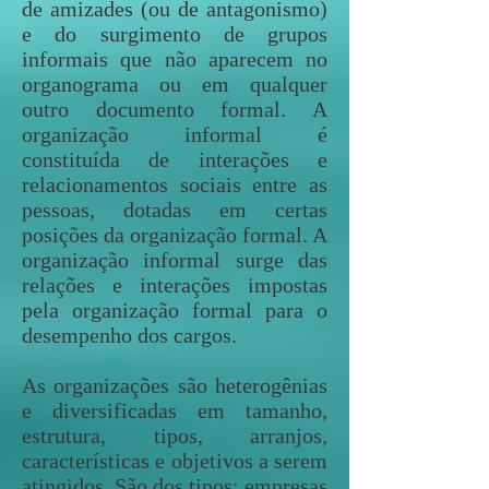
de amizades (ou de antagonismo)
e do surgimento de grupos
informais que não aparecem no
organograma ou em qualquer
outro documento formal. A
organização informal é
constituída de interações e
relacionamentos sociais entre as
pessoas, dotadas em certas
posições da organização formal. A
organização informal surge das
relações e interações impostas
pela organização formal para o
desempenho dos cargos.
As organizações são heterogênias
e diversificadas em tamanho,
estrutura, tipos, arranjos,
características e objetivos a serem
atingidos. São dos tipos: empresas