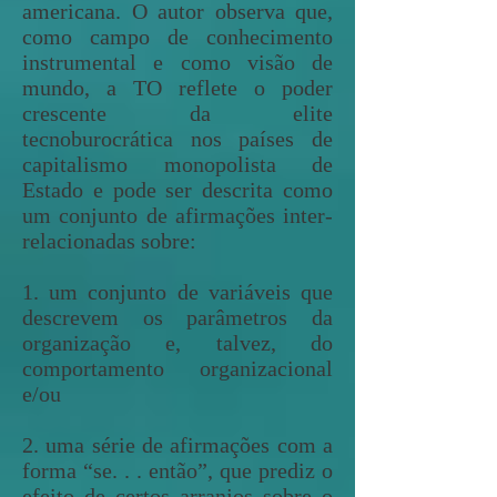
americana. O autor observa que,
como campo de conhecimento
instrumental e como visão de
mundo, a TO reflete o poder
crescente da elite
tecnoburocrática nos países de
capitalismo monopolista de
Estado e pode ser descrita como
um conjunto de afirmações inter-
relacionadas sobre:
1. um conjunto de variáveis que
descrevem os parâmetros da
organização e, talvez, do
comportamento organizacional
e/ou
2. uma série de afirmações com a
forma “se. . . então”, que prediz o
efeito de certos arranjos sobre o