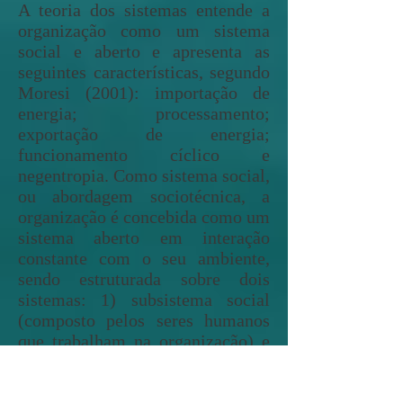
A teoria dos sistemas entende a
organização como um sistema
social e aberto e apresenta as
seguintes características, segundo
Moresi (2001): importação de
energia; processamento;
exportação de energia;
funcionamento cíclico e
negentropia. Como sistema social,
ou abordagem sociotécnica, a
organização é concebida como um
sistema aberto em interação
constante com o seu ambiente,
sendo estruturada sobre dois
sistemas: 1) subsistema social
(composto pelos seres humanos
que trabalham na organização) e
2) o subsistema técnico (que
integra as tarefas e toda a