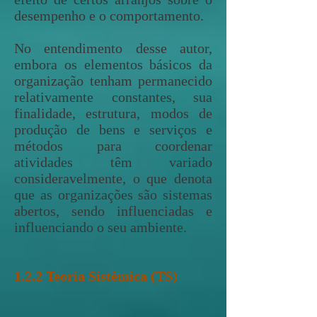
desempenho e o comportamento.
No entendimento desse autor,
embora os elementos básicos da
organização tenham permanecido
relativamente constantes, sua
finalidade, estrutura, modos de
produção de bens e serviços e
métodos para coordenar
atividades têm variado
consideravelmente, o que denota
que as organizações são sistemas
abertos, sendo influenciadas e
influenciando o seu ambiente.
1.2.2 Teoria Sistêmica (TS)