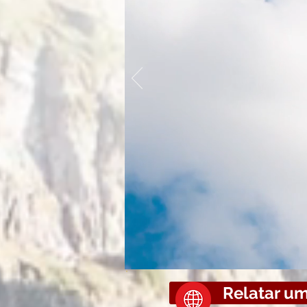
Cursista,
A partir 
Financeira
estão relaci
Relatar u