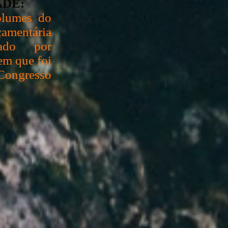
ADE:
olumes do
çamentária
fado por
m que foi
ongresso
mento da Constituição
ntárias (LDO) e a Lei
nto e o orçamento dos