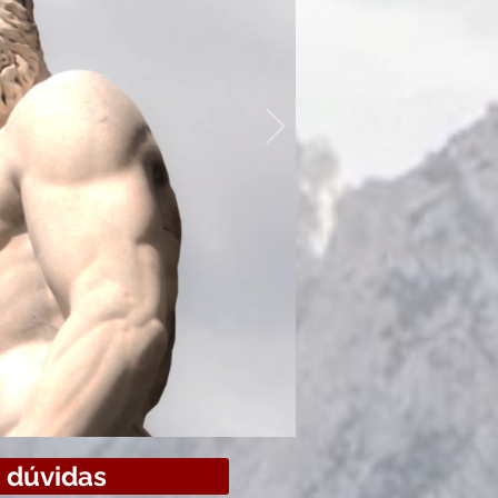
nistração
lico, que
s dúvidas