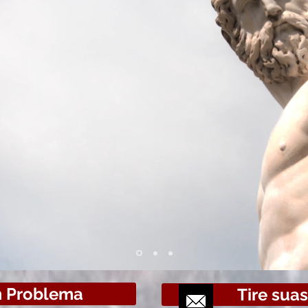
Orçamenttária
estudo de Admi
desta aula veremos o
 e Orçamentária (AFO)/Orçamento Púb
onados ao estudo do Direito Financeiro.
m Problema
Tire sua