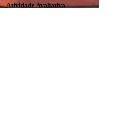
Atividade Avaliativa
Copie, responda e encaminhe para
avaliacao.cegesp@gmail.com
Descreva a estrutura recomendada para
o texto de um documento oficial,
conforme apresentado no manual.
Quais são os dois fechos diferentes que
devem ser utilizados em comunicações
oficiais, e em quais situações cada um
deve ser aplicado?
Explique como deve ser feita a
identificação do signatário em uma
comunicação oficial. Quais são os
elementos que devem ser incluídos?
O que deve ser evitado na introdução
de um documento oficial, e qual é a
forma recomendada de iniciar a
comunicação?
Como deve ser apresentado o