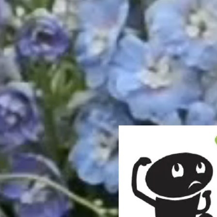
alguma coisa que cons
Quando pensamos em 
grupos de pessoas. 
internos
ou
externos
: