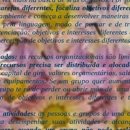
arefas diferentes, focaliza objetivos difer
 ambiente e começa a desenvolver maneiras 
 pria linguagem, modo de pensar e de tr
erenciação: objetivos e interesses diferent
rcepção de objetivos e interesses diferentes
hados:
os recursos organizacionais são limi
recursos precisa ser distribuída e aloca
capital de giro, valores orçamentários, salá
e equipamentos. Se um grupo quer aument
grupo te rá de perder ou abrir mão de uma 
 de objetivos e interesses diferentes e t
 atividades:
as pessoas e grupos de uma 
a desempenhar suas atividades e alcanç
ocorre quando um grupo não pode reali