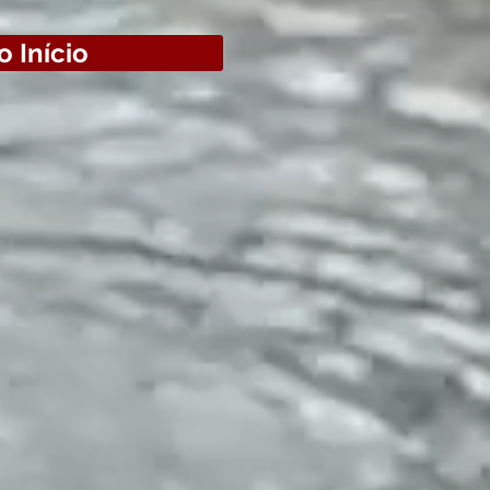
o Início
o que são
o. Tampouco existe um