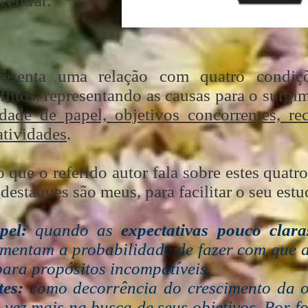
centrar.
resenta uma relação com quatro condi
litos, representando as causas para o surgim
dade de papel, objetivos concorrentes, re
atividades
.
o que o referido autor fala sobre estes quatr
 destaques são meus, para facilitar o seu estu
pel:
quando as
expectativas pouco clar
aumentam a probabilidade de fazer com que
ara propósitos incompatíveis.
tes:
como decorrência do crescimento da o
 vez mais na busca de seus objetivos. Por f