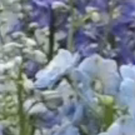
único modelo de como 
mais importantes, m
pedir alguma coisa 
adaptar o que você vi
Para que o conflito e
de interesses ou obje
é preciso que haja 
Chiavenato (2010) de
provocar obstáculos
Assim, o conflito é 
uma interferência at
tentativa da outra par
De forma mais ampla,
inicio quando alguém