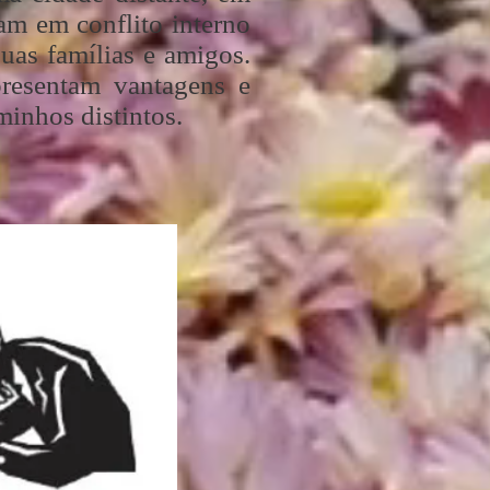
m em conflito interno
suas famílias e amigos.
presentam vantagens e
inhos distintos.