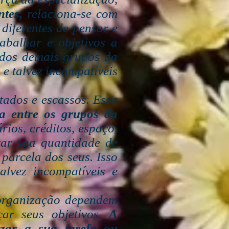
entes,
relaciona-se com
diferentes de pensar e
abalhar e objetivos a
es dos demais grupos da
 e talvez incompatíveis
tados e escassos. Essa
da entre os grupos da
rios, créditos, espaço,
ar sua quantidade de
parcela dos seus. Isso
alvez incompatíveis e
organização dependem
ar seus objetivos.
A
zar a sua tarefa ou