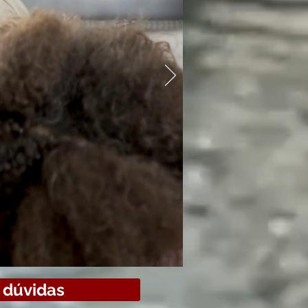
 a iteração
 na vida
s dúvidas