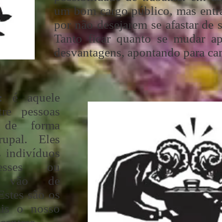
um bom cargo público, mas entra
por não desejarem se afastar de 
Tanto ficar quanto se mudar a
desvantagens, apontando para cam
o:
é aquele
tre pessoas
a de forma
rupal. Eles
 indivíduos
resses ou
e vão de
 Estes são os
ais o nosso