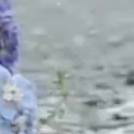
os conflitos ocorrem ou quais os seus tipo
as busque ter uma compreensão mais ampla
específica de um determinado autor. Se i
u aqui ao que for pedido pela questão.
xista é fundamental que haja alguma
oposiçã
tivos. Neste sentido, para que um conflito
in
uma interferência deliberada de uma da
staca que "a interferência pode ser ativ
, bloqueios ou impedimentos) ou passiva
muito mais do que um simples desacordo ou 
iva ou passiva, mas deliberada para impo
te de alcançar os seus objetivos".
 Robbins (2010) define conflito como send
 percebe que outra parte afeta, ou pode 