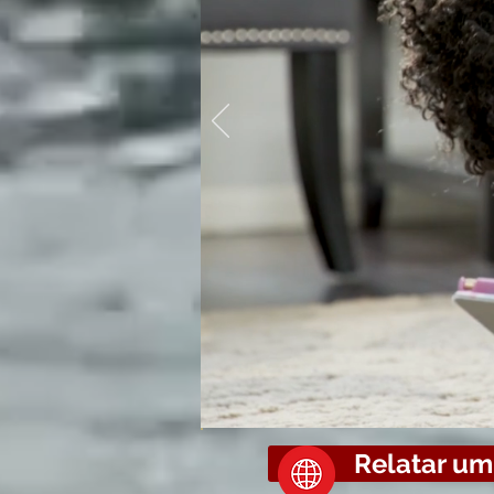
Caro(a) c
Nesta aula 
entre du
Relatar u