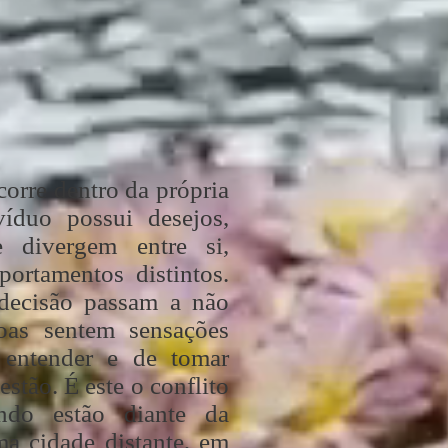
emas entre pessoas ou
s conflitos podem ser
orre dentro da própria
íduo possui desejos,
 divergem entre si,
ortamentos distintos.
 decisão
passam a não
soas sentem sensações
 entender e de tomar
stão. É este o conflito
ndo estão diante da
ma cidade distante, em