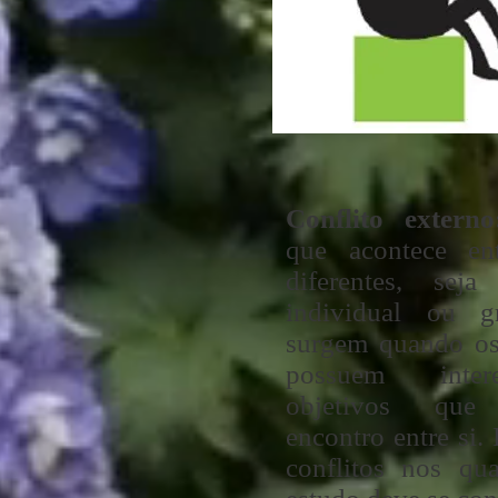
Conflito extern
que acontece en
diferentes, sej
individual ou g
surgem quando os
possuem inte
objetivos qu
encontro
entre si.
conflitos nos qu