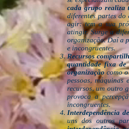
cada grupo realiza t
diferentes partes do
agir: tem a sua pró
atingir. Surge a dif
organização. Daí a pe
e incongruentes.
Recursos compartil
quantidade fixa de 
organização
como o 
pessoas, máquinas 
recursos, um outro 
provoca a percepção
incongruentes.
Interdependência de
uns dos outros par
interdependência 