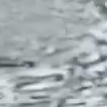
s. Abordaremos aqui os
, pois a questão pode
sso acontecer, busque
o
ou
incompatibilidade
terpessoal
se torne real,
s partes envolvidas.
a (mediante ação para
 (mediante omissão).
divergência: constitui
r um bloqueio sobre a
o "um processo que tem
afetar, negativamente