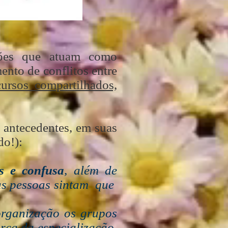
ções que atuam como
ento de conflitos entre
cursos compartilhados,
o antecedentes, em suas
do!):
as e confusa
, além de
 as pessoas sintam que
rganização os grupos
orça da especialização,