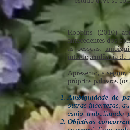
estudo deve se con
Robbins (2010) ap
antecedentes dos conf
as pessoas:
ambigui
interdependência de 
Apresento, a seguir, 
próprias palavras (os
Ambiguidade de pa
outras incertezas, 
estão trabalhando p
Objetivos concorren
se especializam cada