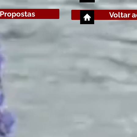
 Propostas
Voltar a
NFLITOS
cooperação
uma única definição clara sobre o assunt