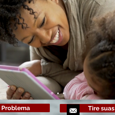
ursista,
veremos a gestão de conflitos, que é inerente
as ou mais pessoas, tanto no trabalho quanto
pessoal e familiar.
m Problema
Tire sua