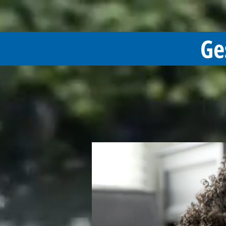
Ge
Ge