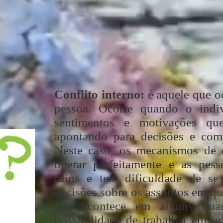
idera importante".
conflito, tipicamente associamos a probl
Apesar disso, devemos ter em conta que o
Conflito interno:
é aquele que oc
pessoa. Ocorre quando o indiv
sentimentos e motivações que
apontando para decisões e comp
Neste caso, os mecanismos de
operar perfeitamente e as pes
ruins e tem dificuldade de se
decisões sobre os assuntos em que
que acontece em alguns qua
possibilidade de trabalhar em u