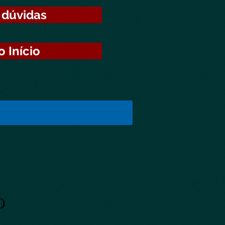
 dúvidas
o Início
O