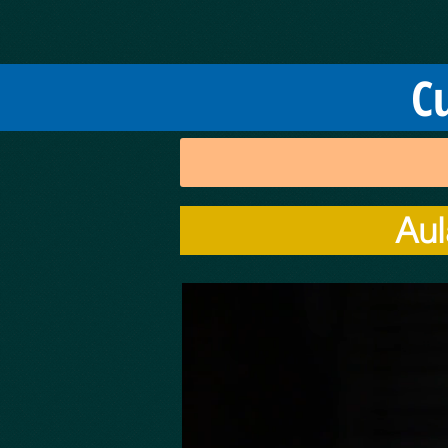
C
Aul