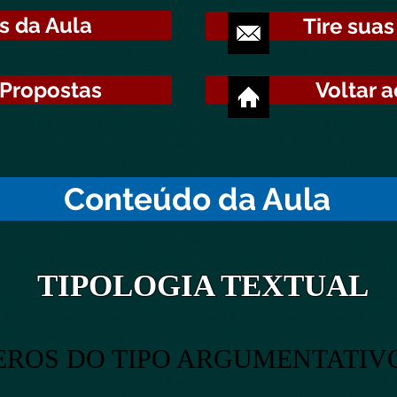
s da Aula
Tire suas
 Propostas
Voltar a
Conteúdo da Aula
TIPOLOGIA TEXTUAL
EROS DO TIPO ARGUMENTATIV