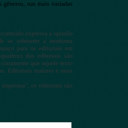
 gêneros, nas mais variadas
o conteúdo expressa a opinião
e se submeter a nenhuma
spaço para os editoriais em
quadros) dos editoriais são
 claramente que aquele texto
os. Editoriais maiores e mais
imprensa", os editoriais são