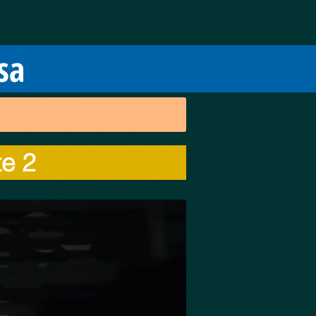
sa
te 2