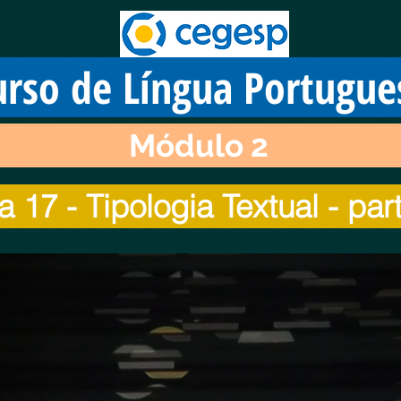
urso de Língua Portugue
Módulo 2
a 17 - Tipologia Textual - par