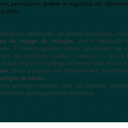
s, persuasivos podem se organizar em diferentes
ns deles.
nalísticos, publicados em jornais ou revistas, cuj
ou da equipe de redação,
sem a obrigação d
idade. É comum grandes jornais reservarem um e
pre nas primeiras páginas internas. Os boxes (
 uma borda ou tipologia diferente para ressaltar
ivo
, como a maioria dos demais textos jornalístic
artigos de fundo.
tas assinam o ediorial, mas, na chamada "grande 
o assinados por ninguém em particular.