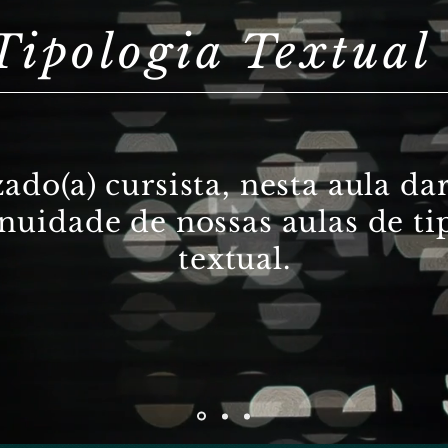
Tipologia Textual
ado(a) cursista, nesta aula d
nuidade de nossas aulas de ti
textual.