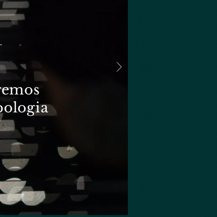
aremos
pologia