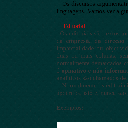
Os discursos argumentativo
linguagens. Vamos ver algu
Editorial
Os editoriais são textos jor
da
empresa, da direção 
imparcialidade ou objetiv
duas ou mais colunas, sem
normalmente demarcados com
é
opinativo
e
não informat
analíticos são chamados de
Normalmente os editorialis
apócrifos, isto é, nunca sã
Exemplos: