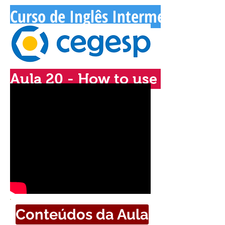
Curso de Inglês Intermediário - 
Aula 20 - How to use "Wish"
Conteúdos da Aula