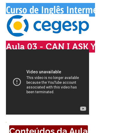
Curso de Inglês Intermediário - 
Aula 03 - CAN I ASK YOU A F
Conteúdos da Aula