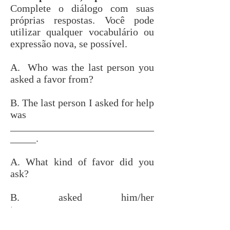
Complete o diálogo com suas
próprias respostas. Você pode
utilizar qualquer vocab
ulário ou
expressão nova, se possível.
A. Who was the last person you
asked a favor from?
B. The last person I asked for help
was
____________________________
_____.
A. What kind of favor did you
ask?
B. asked him/her
to _________________________
________.