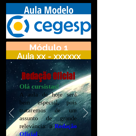
Aula Modelo
Módulo 1
Aula xx - xxxxxx
Redação Oficial
Olá cursistas!
A aula de hoje será
bem especial, pois
trataremos de um
assunto de grande
relevância: a
Redação
Oficial
.