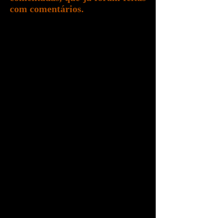
com comentários.