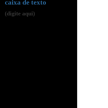
caixa de texto
(digite aqui)