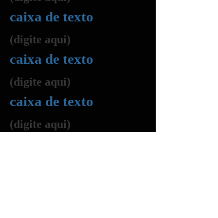
caixa de texto
(digite aqui)
caixa de texto
(digite aqui)
caixa de texto
(digite aqui)
QuestõesComentadas
Questões Comentadas
(digite as questões aqui)
Caixa 2