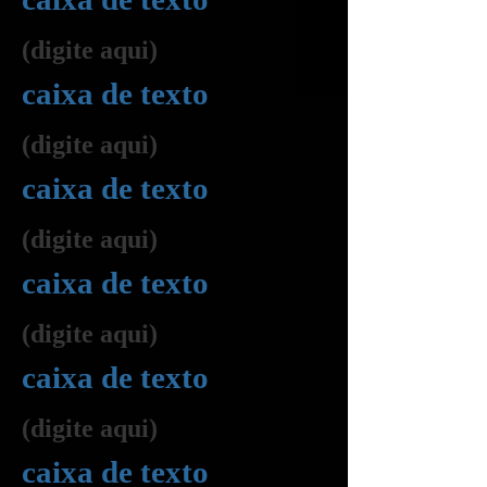
(digite aqui)
caixa de texto
(digite aqui)
caixa de texto
(digite aqui)
caixa de texto
(digite aqui)
caixa de texto
(digite aqui)
caixa de texto