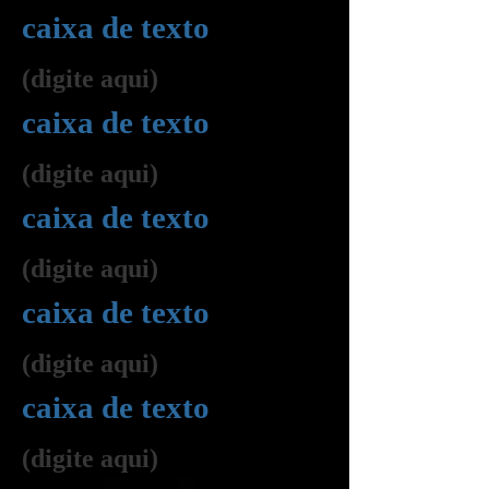
caixa de texto
(digite aqui)
caixa de texto
(digite aqui)
caixa de texto
(digite aqui)
caixa de texto
(digite aqui)
caixa de texto
(digite aqui)