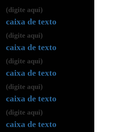
(digite aqui)
caixa de texto
(digite aqui)
caixa de texto
(digite aqui)
caixa de texto
(digite aqui)
caixa de texto
(digite aqui)
caixa de texto