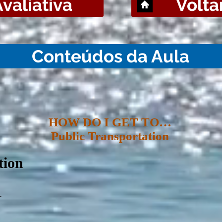
valiativa
Voltar
Conteúdos da Aula
HOW DO I GET TO…
Public Transportation
tion
.