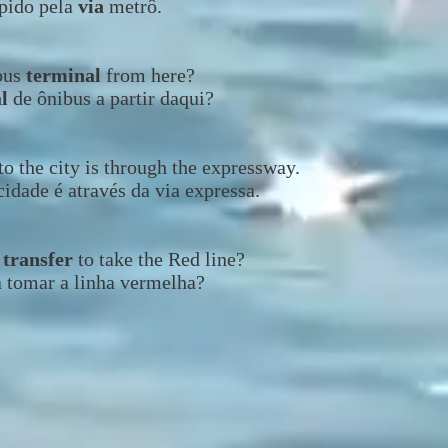
ápido pela
via
metrô.
bus
terminal
from here?
al
de ônibus a partir daqui?
to the city is through the expressway.
idade é através da via expressa.
I
transfer
to take the Red line?
a tomar a linha vermelha?