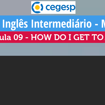
 Inglês Intermediário -
ula 09 - HOW DO I GET T