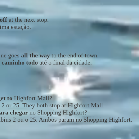
off
at the next stop.
ima estação.
ine goes
all the way
to the end of town.
 caminho todo
até o final da cidade.
et to
Highfort Mall?
 2 or 25. They both stop at Highfort Mall.
ara chegar
no Shopping Highfort?
nbius 2 ou o 25. Ambos param no Shopping Highfort.