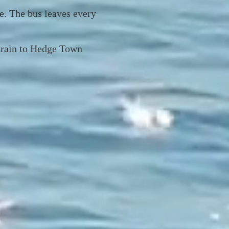
re. The bus leaves every
 train to Hedge Town