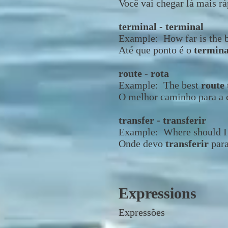
Você vai chegar lá mais r
terminal - terminal
Example: How far is the 
Até que ponto é o
termin
route - rota
Example: The best
route
O melhor caminho para a c
transfer - transferir
Example: Where should 
Onde devo
transferir
par
Expressions
Expressões