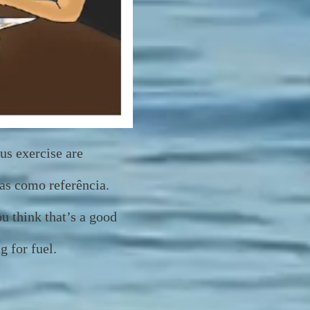
us exercise are
das como referência.
u think that’s a good
 for fuel.