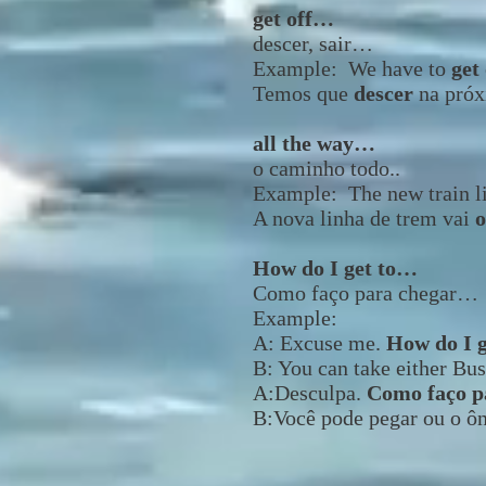
get off…
descer, sair…
Example: We have to
get 
Temos que
descer
na próx
all the way…
o caminho todo..
Example: The new train l
A nova linha de trem vai
o
How do I get to…
Como faço para chegar…
Example:
A: Excuse me.
How do I g
B: You can take either Bus
A:Desculpa.
Como faço p
B:Você pode pegar ou o ô