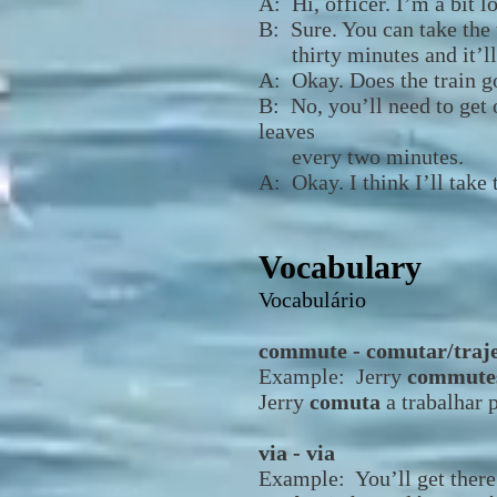
A: Hi, officer. I’m a bit 
B: Sure. You can take the 
thirty minutes and it’ll 
A: Okay. Does the train g
B: No, you’ll need to get 
leaves
every two minutes.
A: Okay. I think I’ll take 
Vocabulary
Vocabulário
commute - comutar/traj
Example: Jerry
commut
Jerry
comuta
a trabalhar 
via - via
Example: You’ll get there