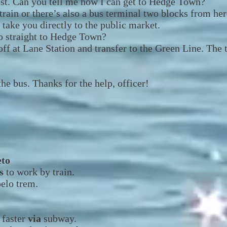
lost. Can you tell me how I can get to Hedge Town?
train or there’s also a bus terminal two blocks from he
take you directly to the public market.
o straight to Hedge Town?
off at Lane Station and transfer to the Green Line. The
the bus. Thanks for the help, officer!
eto
es
to work by train.
pelo trem.
 faster
via
subway.